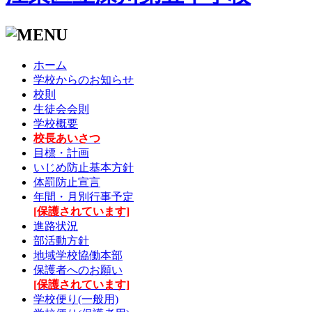
ホーム
学校からのお知らせ
校則
生徒会会則
学校概要
校長あいさつ
目標・計画
いじめ防止基本方針
体罰防止宣言
年間・月別行事予定
[保護されています]
進路状況
部活動方針
地域学校協働本部
保護者へのお願い
[保護されています]
学校便り(一般用)