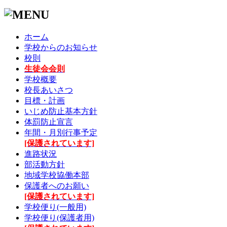
ホーム
学校からのお知らせ
校則
生徒会会則
学校概要
校長あいさつ
目標・計画
いじめ防止基本方針
体罰防止宣言
年間・月別行事予定
[保護されています]
進路状況
部活動方針
地域学校協働本部
保護者へのお願い
[保護されています]
学校便り(一般用)
学校便り(保護者用)