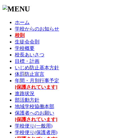
ホーム
学校からのお知らせ
校則
生徒会会則
学校概要
校長あいさつ
目標・計画
いじめ防止基本方針
体罰防止宣言
年間・月別行事予定
[保護されています]
進路状況
部活動方針
地域学校協働本部
保護者へのお願い
[保護されています]
学校便り(一般用)
学校便り(保護者用)