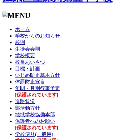
ホーム
学校からのお知らせ
校則
生徒会会則
学校概要
校長あいさつ
目標・計画
いじめ防止基本方針
体罰防止宣言
年間・月別行事予定
[保護されています]
進路状況
部活動方針
地域学校協働本部
保護者へのお願い
[保護されています]
学校便り(一般用)