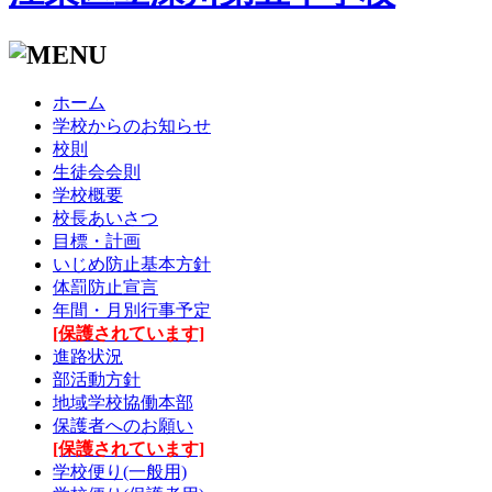
ホーム
学校からのお知らせ
校則
生徒会会則
学校概要
校長あいさつ
目標・計画
いじめ防止基本方針
体罰防止宣言
年間・月別行事予定
[保護されています]
進路状況
部活動方針
地域学校協働本部
保護者へのお願い
[保護されています]
学校便り(一般用)