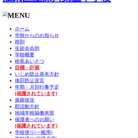
ホーム
学校からのお知らせ
校則
生徒会会則
学校概要
校長あいさつ
目標・計画
いじめ防止基本方針
体罰防止宣言
年間・月別行事予定
[保護されています]
進路状況
部活動方針
地域学校協働本部
保護者へのお願い
[保護されています]
学校便り(一般用)