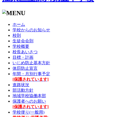
ホーム
学校からのお知らせ
校則
生徒会会則
学校概要
校長あいさつ
目標・計画
いじめ防止基本方針
体罰防止宣言
年間・月別行事予定
[保護されています]
進路状況
部活動方針
地域学校協働本部
保護者へのお願い
[保護されています]
学校便り(一般用)