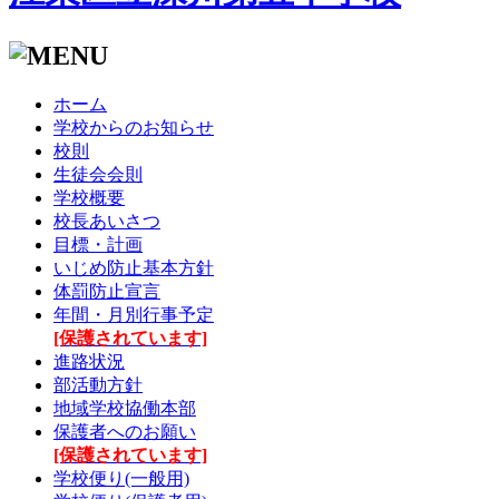
ホーム
学校からのお知らせ
校則
生徒会会則
学校概要
校長あいさつ
目標・計画
いじめ防止基本方針
体罰防止宣言
年間・月別行事予定
[保護されています]
進路状況
部活動方針
地域学校協働本部
保護者へのお願い
[保護されています]
学校便り(一般用)