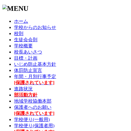
ホーム
学校からのお知らせ
校則
生徒会会則
学校概要
校長あいさつ
目標・計画
いじめ防止基本方針
体罰防止宣言
年間・月別行事予定
[保護されています]
進路状況
部活動方針
地域学校協働本部
保護者へのお願い
[保護されています]
学校便り(一般用)
学校便り(保護者用)