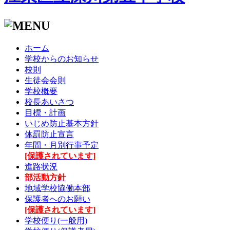
ホーム
学校からのお知らせ
校則
生徒会会則
学校概要
校長あいさつ
目標・計画
いじめ防止基本方針
体罰防止宣言
年間・月別行事予定
[保護されています]
進路状況
部活動方針
地域学校協働本部
保護者へのお願い
[保護されています]
学校便り(一般用)